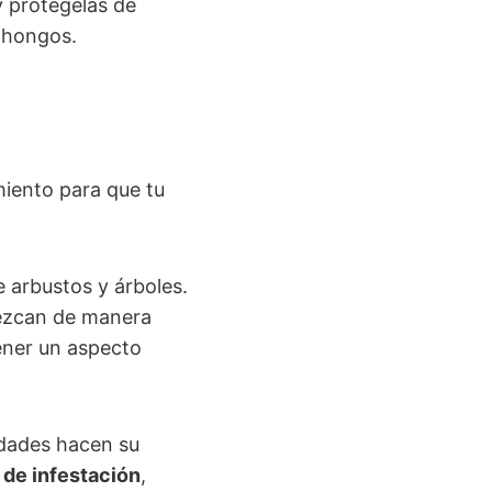
y protégelas de
 hongos.
miento para que tu
e arbustos y árboles.
rezcan de manera
ener un aspecto
edades hacen su
 de infestación
,