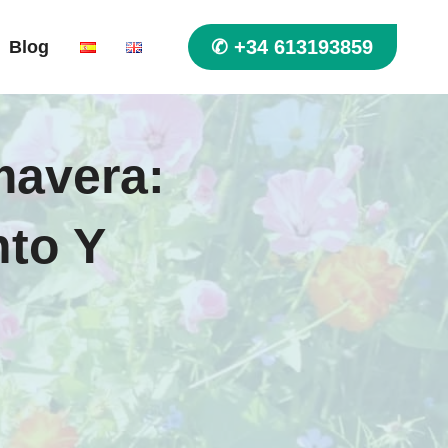
✆ +34 613193859
Blog
mavera:
nto Y