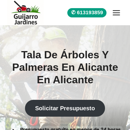
Saltar
al
✆ 613193859
contenido
Tala De Árboles Y
Palmeras En Alicante
En Alicante
Solicitar Presupuesto
Presupuesto gratuito en menos de 24
horas