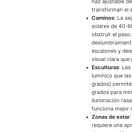
haz ajustable d
transforman el 
Caminos
: La se
solares de 40-6
obstruir el paso.
deslumbramiento
escalones y des
visual clara qu
Esculturas
: Las
lumínico que la
grados) permite
grados para min
iluminación ras
funciona mejor u
Zonas de estar
requiere una ap