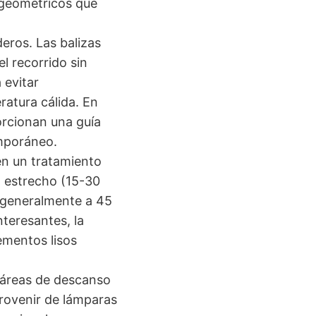
 geométricos que
deros. Las balizas
l recorrido sin
 evitar
atura cálida. En
orcionan una guía
emporáneo.
en un tratamiento
z estrecho (15-30
, generalmente a 45
teresantes, la
ementos lisos
 áreas de descanso
provenir de lámparas