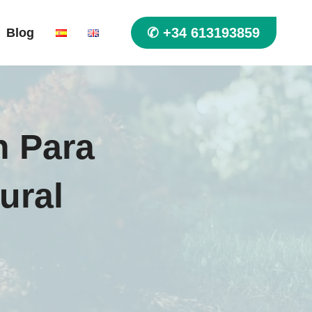
✆ +34 613193859
Blog
n Para
ural