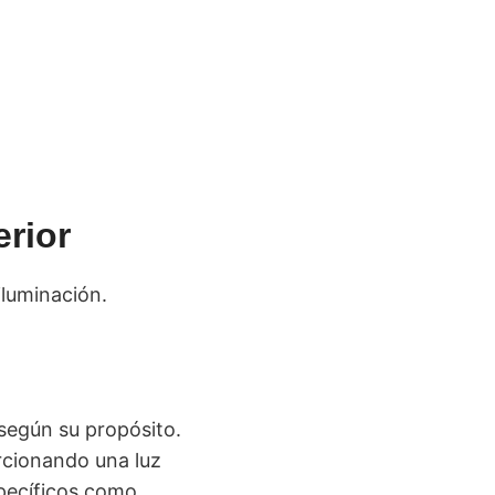
erior
iluminación.
 según su propósito.
rcionando una luz
specíficos como