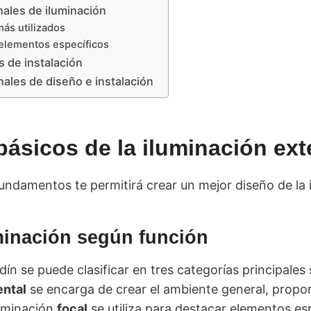
nales de iluminación
más utilizados
elementos específicos
s de instalación
nales de diseño e instalación
básicos de la iluminación ext
ndamentos te permitirá crear un mejor diseño de la 
minación según función
rdín se puede clasificar en tres categorías principales
ntal
se encarga de crear el ambiente general, propo
luminación
focal
se utiliza para destacar elementos e