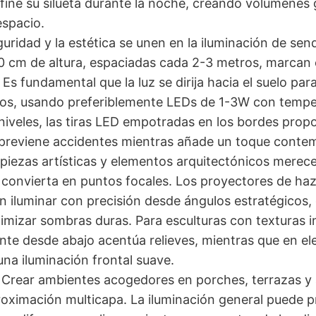
efine su silueta durante la noche, creando volúmenes
espacio.
guridad y la estética se unen en la iluminación de sen
0 cm de altura, espaciadas cada 2-3 metros, marcan e
 Es fundamental que la luz se dirija hacia el suelo para
s, usando preferiblemente LEDs de 1-3W con temper
niveles, las tiras LED empotradas en los bordes prop
e previene accidentes mientras añade un toque cont
 piezas artísticas y elementos arquitectónicos merec
s convierta en puntos focales. Los proyectores de ha
n iluminar con precisión desde ángulos estratégicos
imizar sombras duras. Para esculturas con texturas in
ante desde abajo acentúa relieves, mientras que en el
na iluminación frontal suave.
: Crear ambientes acogedores en porches, terrazas y
roximación multicapa. La iluminación general puede 