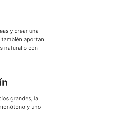
reas y crear una
e también aportan
s natural o con
ín
ios grandes, la
e monótono y uno