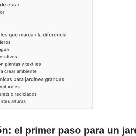
 de estar
or
t
r
les que marcan la diferencia
deros
agua
orativos
n plantas y textiles
ra crear ambiente
icas para jardines grandes
naturales
lets o reciclados
entes alturas
ón: el primer paso para un jar