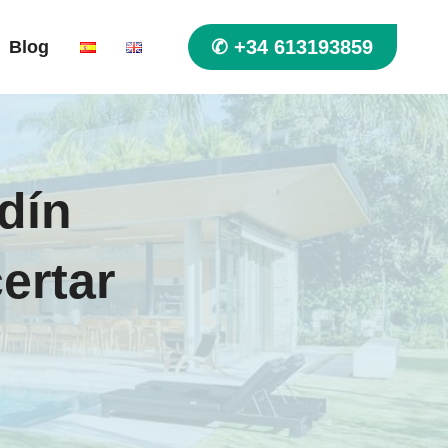
✆ +34 613193859
Blog
dín
ertar