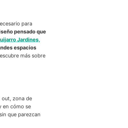
ecesario para
iseño pensado que
uijarro Jardines,
randes espacios
 Descubre más sobre
l out, zona de
 y en cómo se
 sin que parezcan